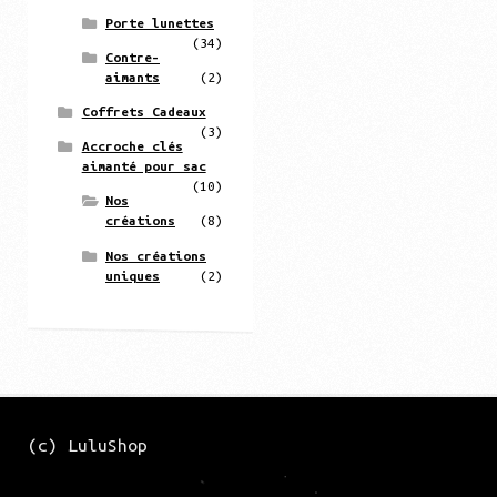
Porte lunettes
(34)
Contre-
aimants
(2)
Coffrets Cadeaux
(3)
Accroche clés
aimanté pour sac
(10)
Nos
créations
(8)
Nos créations
uniques
(2)
(c) LuluShop