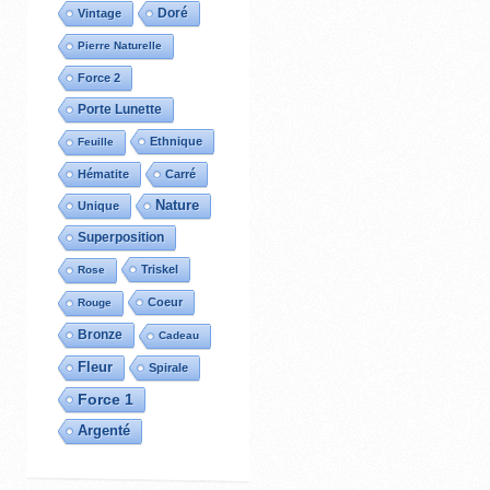
Doré
Vintage
Pierre Naturelle
Force 2
Porte Lunette
Ethnique
Feuille
Hématite
Carré
Nature
Unique
Superposition
Triskel
Rose
Coeur
Rouge
Bronze
Cadeau
Fleur
Spirale
Force 1
Argenté