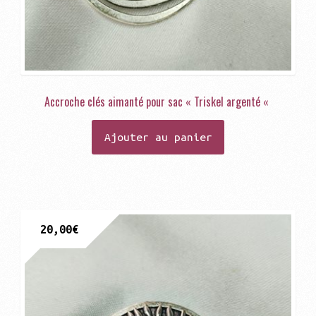
enfant
Accroche clés aimanté pour sac « Triskel argenté «
Ajouter au panier
20,00
€