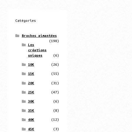
Catégories
Broches aimantées
(190)
Les
créations
uniques
(6)
10€
(26)
15€
(55)
20€
(31)
25€
(47)
30€
(6)
35€
(8)
40€
(12)
45€
(3)