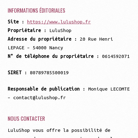
Contact
INFORMATIONS ÉDITORIALES
Site
:
https://www.lulushop.fr
Ouvrir
Mentions légales
Propriétaire
: LuluShop
le
Adresse du propriétaire
: 20 Rue Henri
menu
Aide
LEPAGE – 54000 Nancy
enfant
N° de téléphone du propriétaire
: 0614592071
SIRET
: 80789785500019
Responsable de publication
: Monique LECOMTE
– contact@lulushop.fr
NOUS CONTACTER
LuluShop vous offre la possibilité de