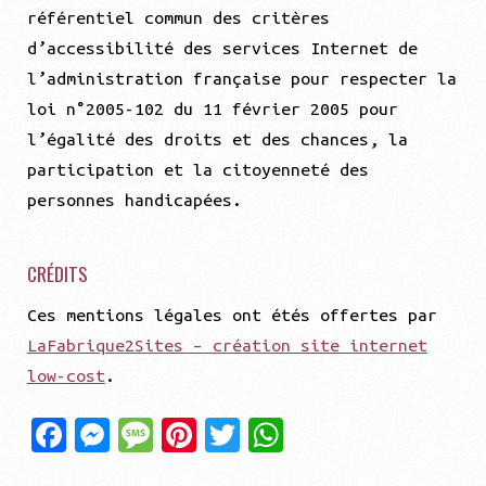
référentiel commun des critères
d’accessibilité des services Internet de
l’administration française pour respecter la
loi n°2005-102 du 11 février 2005 pour
l’égalité des droits et des chances, la
participation et la citoyenneté des
personnes handicapées.
CRÉDITS
Ces mentions légales ont étés offertes par
LaFabrique2Sites – création site internet
low-cost
.
Fa
Me
Me
Pi
Tw
Wh
ce
ss
ss
nt
it
at