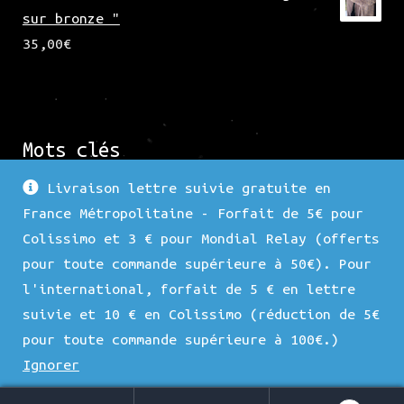
sur bronze "
35,00
€
Mots clés
Livraison lettre suivie gratuite en
France Métropolitaine - Forfait de 5€ pour
Force 1
Argenté
Nature
Fleur
Arbre
Colissimo et 3 € pour Mondial Relay (offerts
Nacre
Bronze
Porte Lunette
Duo
Doré
pour toute commande supérieure à 50€). Pour
l'international, forfait de 5 € en lettre
Superposition
Force 3
Animaux
Coeur
Hématite
suivie et 10 € en Colissimo (réduction de 5€
Chat
Sac
Force 2
Carré
Strass
pour toute commande supérieure à 100€.)
Ignorer