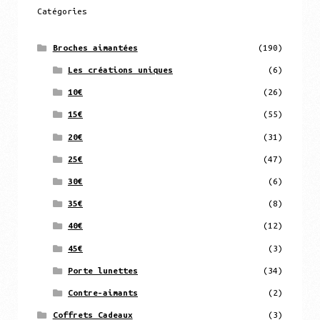
Catégories
Broches aimantées
(190)
Les créations uniques
(6)
10€
(26)
15€
(55)
20€
(31)
25€
(47)
30€
(6)
35€
(8)
40€
(12)
45€
(3)
Porte lunettes
(34)
Contre-aimants
(2)
Coffrets Cadeaux
(3)