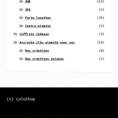
40€
(12)
45€
(3)
Porte lunettes
(34)
Contre-aimants
(2)
Coffrets Cadeaux
(3)
Accroche clés aimanté pour sac
(10)
Nos créations
(8)
Nos créations uniques
(2)
(c) LuluShop