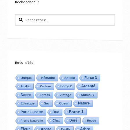
Rechercher :
Rechercher :
Mots clés
Force 3
Unique
Hématite
Spirale
Argenté
Triskel
Force 2
Cadeau
Nacre
Strass
Vintage
Animaux
Nature
Ethnique
Sac
Coeur
Force 1
Porte Lunette
Duo
Doré
Chat
Pierre Naturelle
Rouge
Fleur
Bronze
Arbre
Feuille