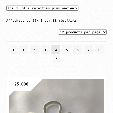
Contact
Trié
Ouvrir
Affichage de 37–48 sur 88 résultats
Mentions légales
du
le
plus
menu
Aide
récent
enfant
au
1
2
3
4
5
6
7
8
plus
ancien
25,00
€