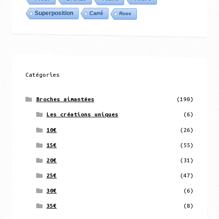
Superposition
Carré
Rose
Catégories
Broches aimantées
(190)
Les créations uniques
(6)
10€
(26)
15€
(55)
20€
(31)
25€
(47)
30€
(6)
35€
(8)