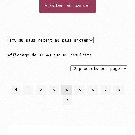
Ajouter au panier
Trié
Affichage de 37–48 sur 88 résultats
du
plus
récent
au
1
2
3
4
5
6
7
8
plus
ancien