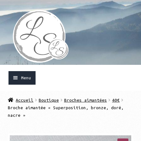
Aller
Aller
à
au
la
contenu
navigation
Menu
Accueil
Accueil
Boutique
Broches aimantées
40€
Broche aimantée « Superposition, bronze, doré,
Ouvrir
Boutique
nacre »
le
menu
Mon compte
enfant