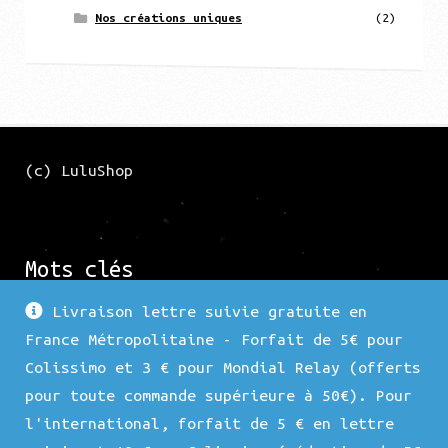
Nos créations uniques
(2)
(c) LuluShop
Mots clés
Livraison lettre suivie gratuite en
France Métropolitaine - Forfait de 5€ pour
Force 1
Argenté
Nature
Fleur
Arbre
Colissimo et 3 € pour Mondial Relay (offerts
Nacre
Bronze
Porte Lunette
Duo
Doré
pour toute commande supérieure à 50€). Pour
l'international, forfait de 5 € en lettre
Superposition
Force 3
Animaux
Coeur
Hématite