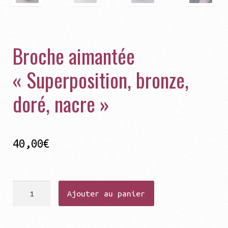
Broche aimantée
« Superposition, bronze,
doré, nacre »
40,00
€
quantité
Ajouter au panier
de
Broche