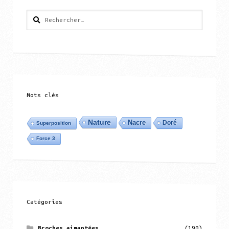
Rechercher :
Mots clés
Nature
Nacre
Doré
Superposition
Force 3
Catégories
Broches aimantées
(190)