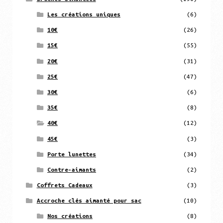
Les créations uniques
(6)
10€
(26)
15€
(55)
20€
(31)
25€
(47)
30€
(6)
35€
(8)
40€
(12)
45€
(3)
Porte lunettes
(34)
Contre-aimants
(2)
Coffrets Cadeaux
(3)
Accroche clés aimanté pour sac
(10)
Nos créations
(8)