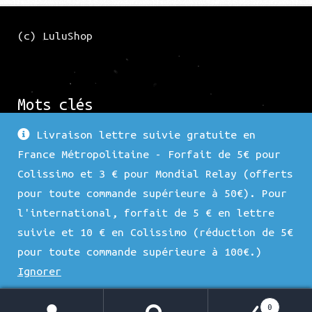
(c) LuluShop
Mots clés
Livraison lettre suivie gratuite en
France Métropolitaine - Forfait de 5€ pour
Force 1
Argenté
Nature
Fleur
Arbre
Colissimo et 3 € pour Mondial Relay (offerts
Nacre
Bronze
Porte Lunette
Duo
Doré
pour toute commande supérieure à 50€). Pour
l'international, forfait de 5 € en lettre
Superposition
Force 3
Animaux
Coeur
Hématite
suivie et 10 € en Colissimo (réduction de 5€
Chat
Sac
Force 2
Carré
Strass
pour toute commande supérieure à 100€.)
Ignorer
0