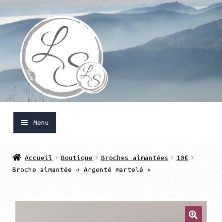
Aller
Aller
à
au
la
contenu
navigation
Menu
Accueil
Accueil
Boutique
Broches aimantées
10€
Broche aimantée « Argenté martelé »
Ouvrir
Boutique
le
menu
Mon compte
enfant