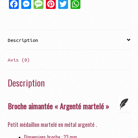
Fa
Me
Me
Pi
Tw
Wh
ce
ss
ss
nt
it
at
bo
en
ag
er
te
sA
ok
ge
e
es
r
pp
Description
r
t
Avis (0)
Description
Broche aimantée « Argenté martelé »
Petit médaillon martelé en métal argenté
.
Dimensions broche : 23 mm