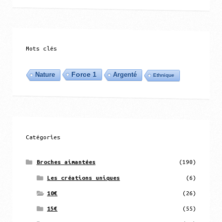
Mots clés
Force 1
Argenté
Nature
Ethnique
Catégories
Broches aimantées
(190)
Les créations uniques
(6)
10€
(26)
15€
(55)