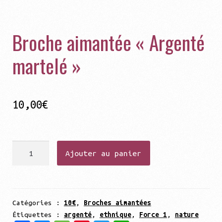
Broche aimantée « Argenté
martelé »
10,00
€
quantité
Ajouter au panier
de
Broche
aimantée
"Argenté
Catégories :
10€
,
Broches aimantées
Étiquettes :
argenté
,
ethnique
,
Force 1
,
nature
martelé"