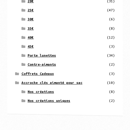
20€
(31)
25€
(47)
30€
(6)
35€
(8)
40€
(12)
45€
(3)
Porte lunettes
(34)
Contre-aimants
(2)
Coffrets Cadeaux
(3)
Accroche clés aimanté pour sac
(10)
Nos créations
(8)
Nos créations uniques
(2)