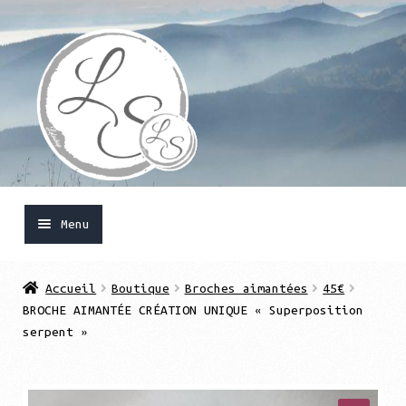
Aller
Aller
à
au
la
contenu
navigation
Menu
Accueil
Accueil
Boutique
Broches aimantées
45€
BROCHE AIMANTÉE CRÉATION UNIQUE « Superposition
Ouvrir
Boutique
serpent »
le
menu
Mon compte
enfant