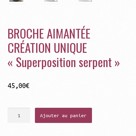
BROCHE AIMANTÉE
CRÉATION UNIQUE
« Superposition serpent »
45,00
€
quantité
Ajouter au panier
de
BROCHE