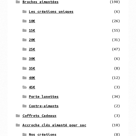
Broches aimantées
(190)
Les créations uniques
(6)
10€
(26)
15€
(55)
20€
(31)
25€
(47)
30€
(6)
35€
(8)
40€
(12)
45€
(3)
Porte lunettes
(34)
Contre-aimants
(2)
Coffrets Cadeaux
(3)
Accroche clés aimanté pour sac
(10)
Nos créations
(8)