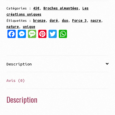
AIMANTÉE
CRÉATION
Catégories :
45€
,
Broches aimantées
,
Les
créations uniques
UNIQUE
Étiquettes :
bronze
,
doré
,
duo
,
Force 3
,
nacre
,
"Superposition
nature
,
unique
serpent"
Fa
Me
Me
Pi
Tw
Wh
ce
ss
ss
nt
it
at
bo
en
ag
er
te
sA
ok
ge
e
es
r
pp
Description
r
t
Avis (0)
Description