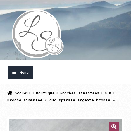
Aller
Aller
à
au
la
contenu
navigation
Menu
Accueil
Accueil
Boutique
Broches aimantées
30€
Broche aimantée « duo spirale argenté bronze »
Ouvrir
Boutique
le
menu
Mon compte
enfant