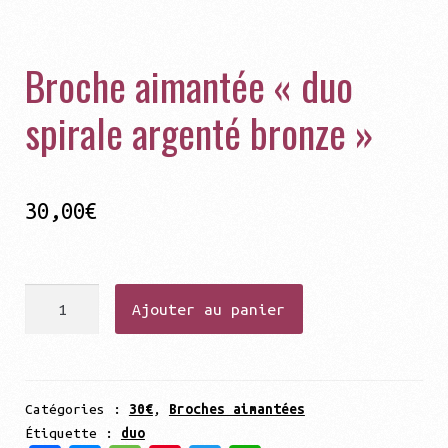
Broche aimantée « duo
spirale argenté bronze »
30,00
€
quantité
Ajouter au panier
de
Broche
aimantée
"duo
Catégories :
30€
,
Broches aimantées
Étiquette :
duo
spirale