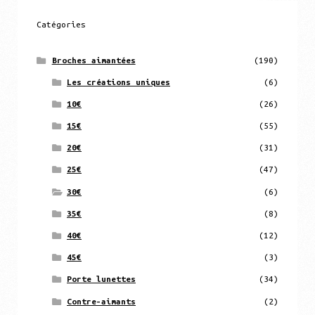
Catégories
Broches aimantées
(190)
Les créations uniques
(6)
10€
(26)
15€
(55)
20€
(31)
25€
(47)
30€
(6)
35€
(8)
40€
(12)
45€
(3)
Porte lunettes
(34)
Contre-aimants
(2)