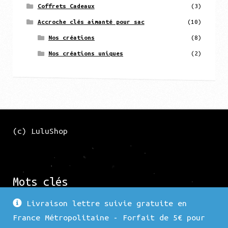
Coffrets Cadeaux
(3)
Accroche clés aimanté pour sac
(10)
Nos créations
(8)
Nos créations uniques
(2)
(c) LuluShop
Mots clés
Livraison lettre suivie gratuite en
France Métropolitaine - Forfait de 5€ pour
Force 1
Argenté
Nature
Fleur
Arbre