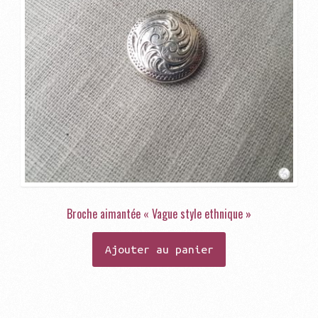
choisies
sur
la
page
du
produit
Broche aimantée « Vague style ethnique »
Ajouter au panier