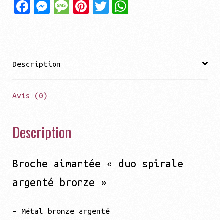
Fa
Me
Me
Pi
Tw
Wh
argenté
ce
ss
ss
nt
it
at
bronze"
bo
en
ag
er
te
sA
ok
ge
e
es
r
pp
Description
r
t
Avis (0)
Description
Broche aimantée « duo spirale
argenté bronze »
– Métal bronze argenté