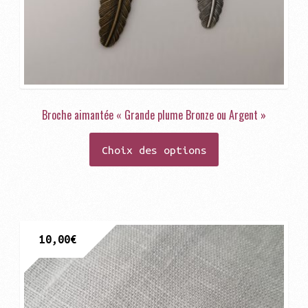
Broche aimantée « Grande plume Bronze ou Argent »
Ce
Choix des options
produit
a
plusieurs
variations.
Les
10,00
€
options
peuvent
être