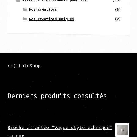
Nos créations
(8)
Nos créations uniques
(2)
(c) LuluShop
Derniers produits consultés
Broche aimantée "Vague style ethnique"
10,00
€