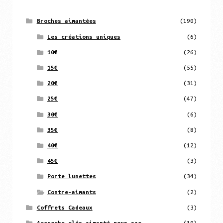
Broches aimantées
(190)
Les créations uniques
(6)
10€
(26)
15€
(55)
20€
(31)
25€
(47)
30€
(6)
35€
(8)
40€
(12)
45€
(3)
Porte lunettes
(34)
Contre-aimants
(2)
Coffrets Cadeaux
(3)
Accroche clés aimanté pour sac
(10)