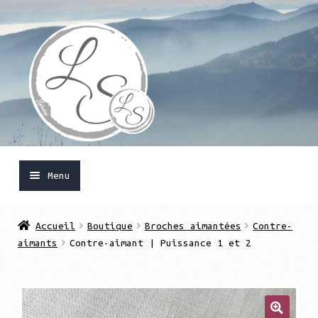
Aller
Aller
à
au
la
contenu
navigation
Menu
Accueil
Accueil
Boutique
Broches aimantées
Contre-
aimants
Contre-aimant | Puissance 1 et 2
Ouvrir
Boutique
le
menu
Mon compte
enfant