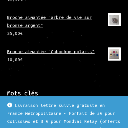
Broche aimantée "arbre de vie sur
bronze argent"
35,00
€
Broche aimantée "Cabochon polaris"
10,00
€
Mots clés
Livraison lettre suivie gratuite en
France Métropolitaine - Forfait de 5€ pour
Force 1
Argenté
Nature
Fleur
Arbre
Colissimo et 3 € pour Mondial Relay (offerts
Nacre
Bronze
Porte Lunette
Duo
Doré